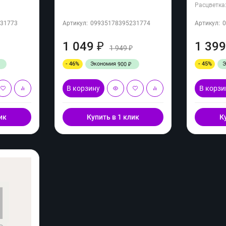
Расцветка
31773
Артикул:
09935178395231774
Артикул:
1 049
1 39
₽
1 949
₽
₽
- 46%
Экономия
- 45%
900
₽
В корзину
В корзи
ик
Купить в 1 клик
К