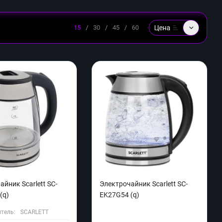
Цена
15
/
30
/
45
/
60
айник Scarlett SC-
Электрочайник Scarlett SC-
(q)
EK27G54 (q)
тель:
SCARLETT