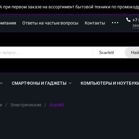
% при первом заказе на ассортимент бытовой техники по промокоду
+7 
омпании
Ответы на частые вопросы
Контакты
зак
Scarlett
Най
СМАРТФОНЫ И ГАДЖЕТЫ
КОМПЬЮТЕРЫ И НОУТБУК
и
/
Электрические
/
Scarlett