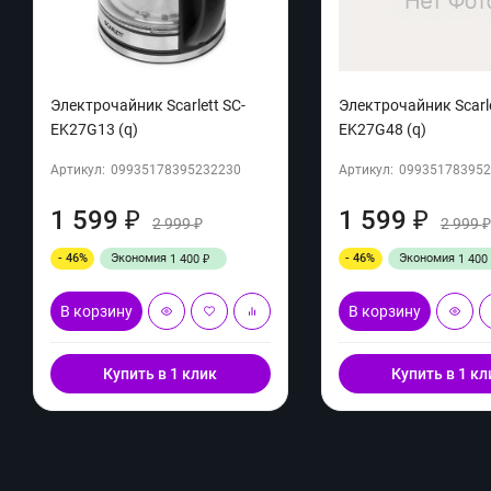
Электрочайник Scarlett SC-
Электрочайник Scarle
EK27G13 (q)
EK27G48 (q)
Артикул:
09935178395232230
Артикул:
099351783952
1 599
1 599
₽
₽
2 999
2 999
₽
- 46%
Экономия
- 46%
Экономия
1 400
1 400
₽
В корзину
В корзину
Купить в 1 клик
Купить в 1 кл