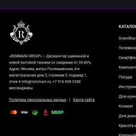
КАТАЛО
Scandilux
Телевизо
«ROMMANI GROUP» – Дискаунтер уцененной и
Смартфо
новой бытовой техники со скидками от 30-80%.
Компьюте
Адрес: Москва, метро Полежаевская, 4-я
магистральная дом 5, строение 5, подъезд 1,
Посуда
этаж 4 info@rommani.ru; +7 916 608 0288
Инструм
мессенджеры
Для кухн
|
Политика персональных данных
Карта сайта
Климат
Для дом
Красота 
Крупно-б