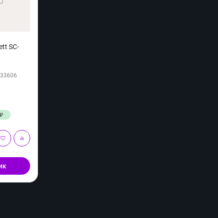
tt SC-
33606
₽
₽
ик