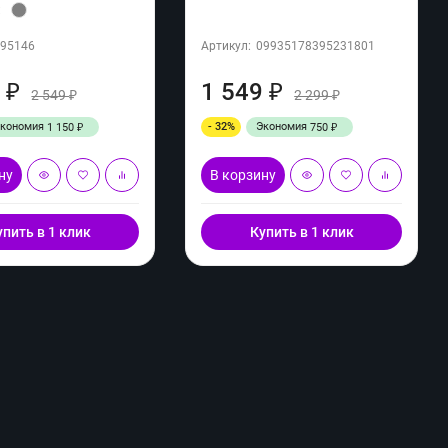
:
095146
Артикул:
09935178395231801
9
1 549
₽
₽
2 549
2 299
₽
₽
Экономия
- 32%
Экономия
1 150
750
₽
₽
ну
В корзину
упить в 1 клик
Купить в 1 клик