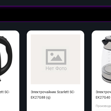
tt SC-
Электрочайник Scarlett SC-
Электроч
EK27G88 (q)
EK27G40 
Производи