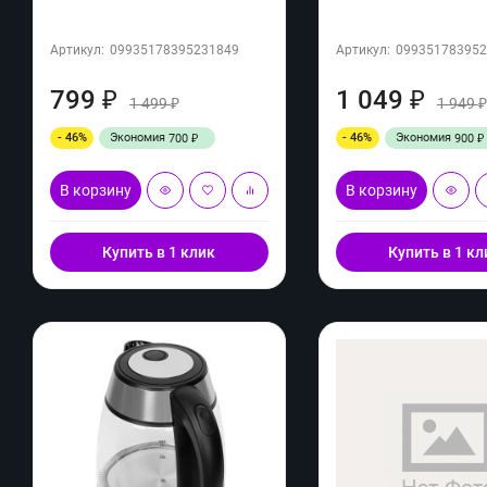
Артикул:
09935178395231849
Артикул:
099351783952
799
1 049
₽
₽
1 499
1 949
₽
- 46%
Экономия
- 46%
Экономия
700
900
₽
₽
В корзину
В корзину
Купить в 1 клик
Купить в 1 кл