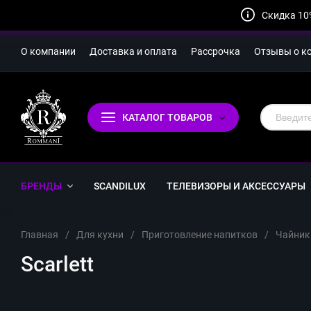
Скидка 10
О компании
Доставка и оплата
Рассрочка
Отзывы о к
КАТАЛОГ ТОВАРОВ
БРЕНДЫ
SCANDILUX
ТЕЛЕВИЗОРЫ И АКСЕССУАРЫ
Главная
/
Для кухни
/
Приготовление напитков
/
Чайник
Scarlett