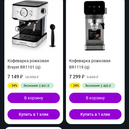
Кофеварка рожковая
Кофеварка рожковая
Brayer BR1101 (q)
BR1119 (q)
7 149
7 299
₽
10 990
₽
9 699
₽
₽
- 34%
Экономия
- 24%
Экономия
3 841
2 400
₽
₽
В корзину
В корзину
Купить в 1 клик
Купить в 1 клик