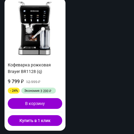
Кофеварка рожковая
Brayer BR1128 (q)
9 799
₽
12 999
₽
- 24%
Экономия
3 200
₽
В корзину
Купить в 1 клик