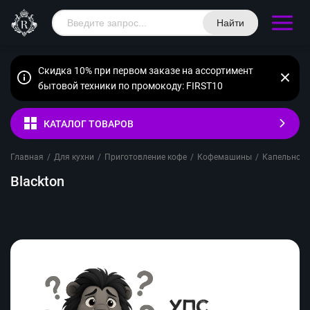
Найти
Скидка 10% при первом заказе на ассортимент
бытовой техники по промокоду: FIRST10
КАТАЛОГ ТОВАРОВ
Главная
/
Для кухни
/
Приготовление кофе
/
Кофемашины
/
Капельного
Blackton