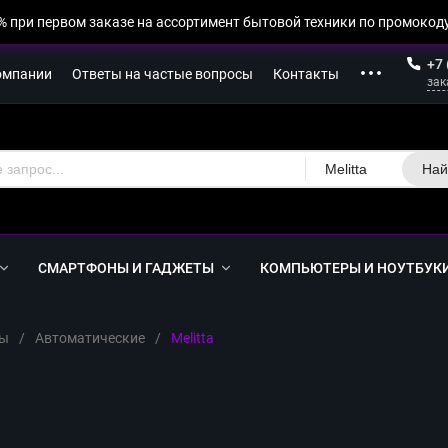
% при первом заказе на ассортимент бытовой техники по промокоду
+7 
омпании
Ответы на частые вопросы
Контакты
зак
Melitta
Най
СМАРТФОНЫ И ГАДЖЕТЫ
КОМПЬЮТЕРЫ И НОУТБУК
ы
/
Автоматические
/
Melitta