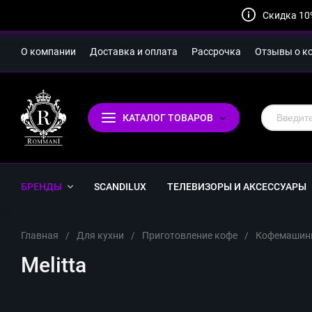
Скидка 10
О компании
Доставка и оплата
Рассрочка
Отзывы о к
КАТАЛОГ ТОВАРОВ
БРЕНДЫ
SCANDILUX
ТЕЛЕВИЗОРЫ И АКСЕССУАРЫ
Главная
/
Для кухни
/
Приготовление кофе
/
Кофемашин
Melitta