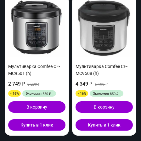
Мультиварка Comfee CF-
Мультиварка Comfee CF-
MC9501 (h)
MC9508 (h)
2 749
4 349
₽
3 299
₽
5 199
₽
₽
- 16%
Экономия
- 16%
Экономия
550
850
₽
₽
В корзину
В корзину
Купить в 1 клик
Купить в 1 клик