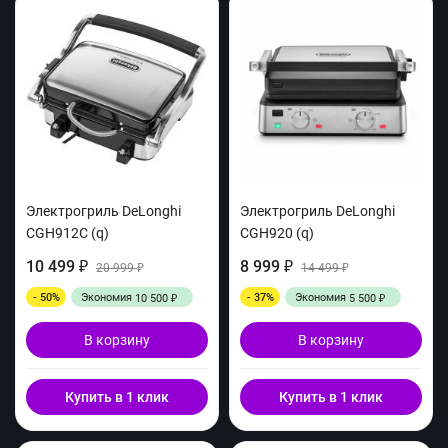
Электрогриль DeLonghi
Электрогриль DeLonghi
CGH912C (q)
CGH920 (q)
10 499
8 999
₽
20 999
₽
14 499
₽
₽
- 50%
Экономия
- 37%
Экономия
10 500
5 500
₽
₽
В корзину
В корзину
Купить в 1 клик
Купить в 1 клик