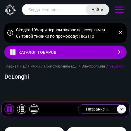
Найти
Скидка 10% при первом заказе на ассортимент
бытовой техники по промокоду: FIRST10
КАТАЛОГ ТОВАРОВ
Главная
/
Для кухни
/
Приготовление еды
/
Электрогрили
/
DeLonghi
DeLonghi
Название