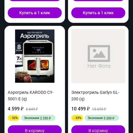
Купить в 1 клик
Купить в 1 клик
Аэрогриль KARODO CY-
Электрогриль Garlyn GL-
5001-E (q)
200 (q)
4 599
10 499
₽
6 849
₽
15 699
₽
₽
- 32%
Экономия
- 33%
Экономия
2 250
5 200
₽
₽
В корзину
В корзину