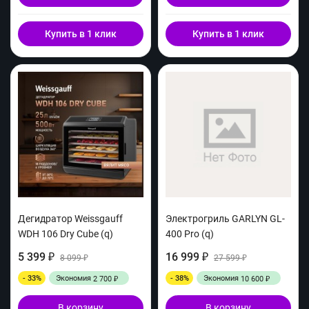
Купить в 1 клик
Купить в 1 клик
Дегидратор Weissgauff
Электрогриль GARLYN GL-
WDH 106 Dry Cube (q)
400 Pro (q)
5 399
16 999
₽
8 099
₽
27 599
₽
₽
- 33%
Экономия
- 38%
Экономия
2 700
10 600
₽
₽
В корзину
В корзину