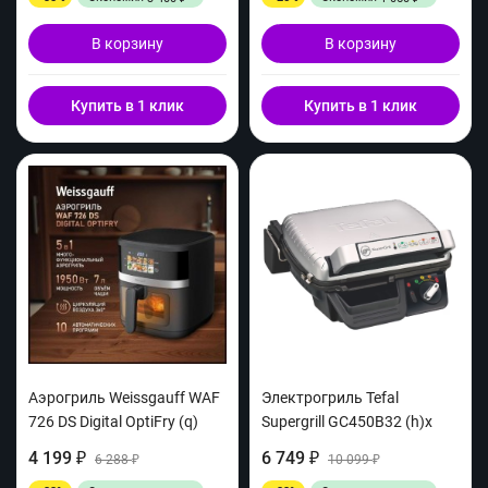
В корзину
В корзину
Купить в 1 клик
Купить в 1 клик
Аэрогриль Weissgauff WAF
Электрогриль Tefal
726 DS Digital OptiFry (q)
Supergrill GC450B32 (h)x
4 199
6 749
₽
6 288
₽
10 099
₽
₽