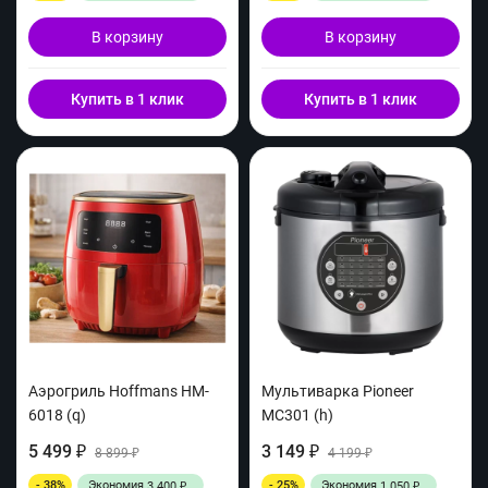
В корзину
В корзину
Купить в 1 клик
Купить в 1 клик
Аэрогриль Hoffmans HM-
Мультиварка Pioneer
6018 (q)
MC301 (h)
5 499
3 149
₽
8 899
₽
4 199
₽
₽
- 38%
Экономия
- 25%
Экономия
3 400
1 050
₽
₽