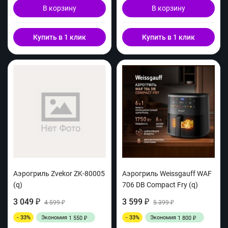
В корзину
В корзину
Купить в 1 клик
Купить в 1 клик
Аэрогриль Zvekor ZK-80005
Аэрогриль Weissgauff WAF
(q)
706 DB Compact Fry (q)
3 049
3 599
₽
4 599
₽
5 399
₽
₽
- 33%
Экономия
- 33%
Экономия
1 550
1 800
₽
₽