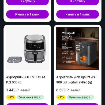
В корзину
В корзину
Купить в 1 клик
Купить в 1 клик
Аэрогриль OULEMEI OLM-
Аэрогриль Weissgauff WAF
KZF003 (q)
909 DB Digital FryPro (q)
3 449
6 599
₽
5 199
₽
9 899
₽
₽
- 33%
Экономия
- 33%
Экономия
1 750
3 300
₽
₽