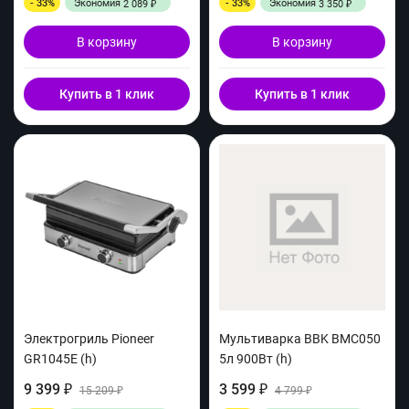
- 33%
Экономия
- 33%
Экономия
2 089
3 350
₽
₽
В корзину
В корзину
Купить в 1 клик
Купить в 1 клик
Электрогриль Pioneer
Мультиварка BBK BMC050
GR1045E (h)
5л 900Вт (h)
9 399
3 599
₽
15 209
₽
4 799
₽
₽