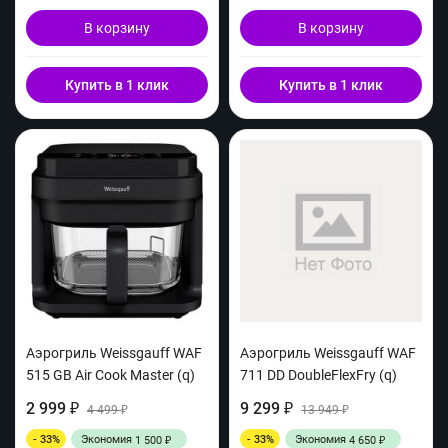
В корзину
В корзину
Купить в 1 клик
Купить в 1 клик
Аэрогриль Weissgauff WAF
Аэрогриль Weissgauff WAF
515 GB Air Cook Master (q)
711 DD DoubleFlexFry (q)
2 999
9 299
₽
4 499
₽
13 949
₽
₽
- 33%
Экономия
- 33%
Экономия
1 500
4 650
₽
₽