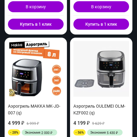
В корзину
В корзину
Купить в 1 клик
Купить в 1 клик
Аэрогриль MAKKA MK-JD-
Аэрогриль OULEMEI OLM-
007 (q)
KZF002 (q)
4 999
4 199
₽
6 999
₽
9 629
₽
₽
- 28%
Экономия
- 56%
Экономия
2 000
5 430
₽
₽