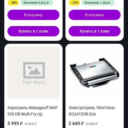
- 38%
Экономия
- 25%
Экономия
5 810
1 200
₽
₽
В корзину
В корзину
Купить в 1 клик
Купить в 1 клик
Аэрогриль Weissgauff WAF
Электрогриль Tefal Inicio
520 DB Multi Fry (q)
GC241D38 (h)x
5 999
2 649
₽
8 999
₽
3 949
₽
₽