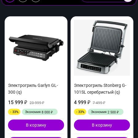
Электрогриль Garlyn GL-
Электрогриль Stonberg G-
300 (q)
101SL серебристый (q)
15 999
4 999
₽
23 999
₽
7 499
₽
₽
- 33%
Экономия
- 33%
Экономия
8 000
2 500
₽
₽
В корзину
В корзину