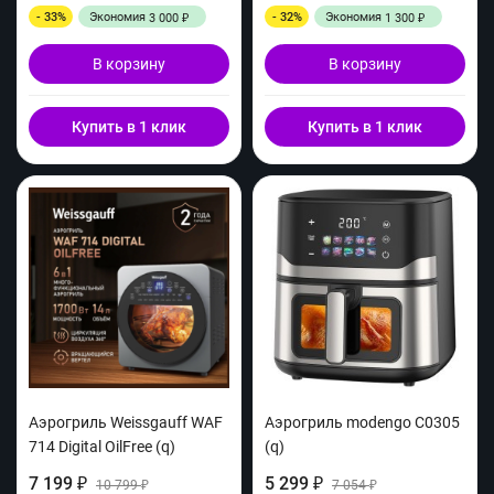
- 33%
Экономия
- 32%
Экономия
3 000
1 300
₽
₽
В корзину
В корзину
Купить в 1 клик
Купить в 1 клик
Аэрогриль Weissgauff WAF
Aэрогриль modengo C0305
714 Digital OilFree (q)
(q)
7 199
5 299
₽
10 799
₽
7 054
₽
₽