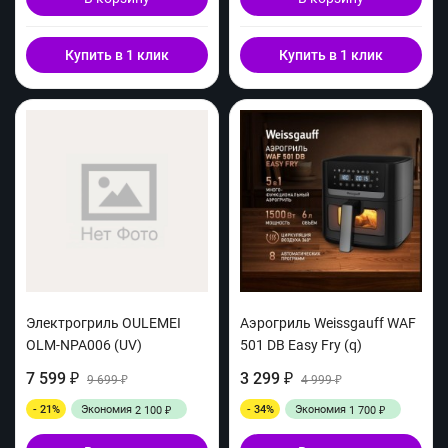
Купить в 1 клик
Купить в 1 клик
Электрогриль OULEMEI
Аэрогриль Weissgauff WAF
OLM-NPA006 (UV)
501 DB Easy Fry (q)
7 599
3 299
₽
9 699
₽
4 999
₽
₽
- 21%
Экономия
- 34%
Экономия
2 100
1 700
₽
₽