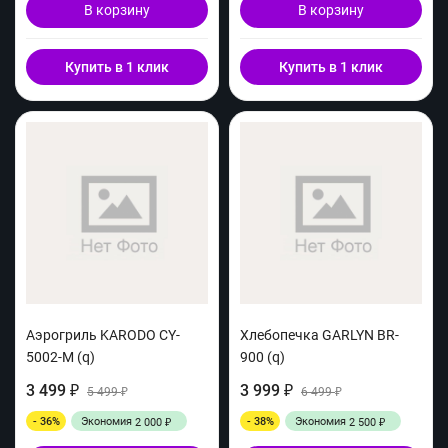
В корзину
В корзину
Купить в 1 клик
Купить в 1 клик
Аэрогриль KARODO CY-
Хлебопечка GARLYN BR-
5002-M (q)
900 (q)
3 499
3 999
₽
5 499
₽
6 499
₽
₽
- 36%
Экономия
- 38%
Экономия
2 000
2 500
₽
₽