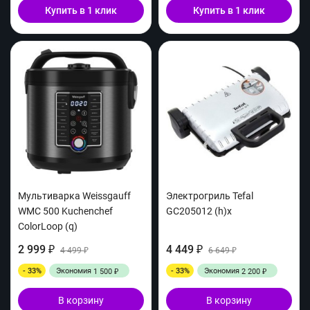
Купить в 1 клик
Купить в 1 клик
Мультиварка Weissgauff
Электрогриль Tefal
WMC 500 Kuchenchef
GC205012 (h)x
ColorLoop (q)
2 999
4 449
₽
4 499
₽
6 649
₽
₽
- 33%
Экономия
- 33%
Экономия
1 500
2 200
₽
₽
В корзину
В корзину