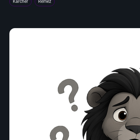
Karcher
Remez