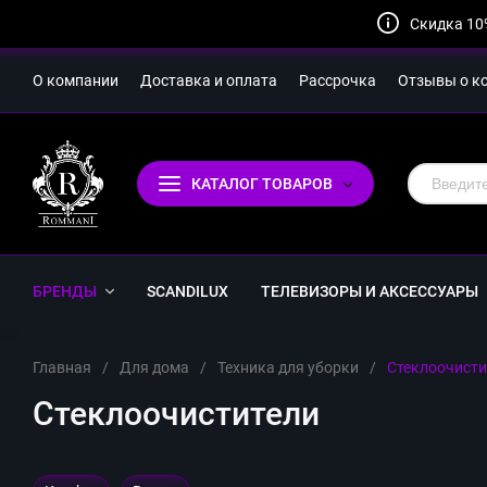
Скидка 10
О компании
Доставка и оплата
Рассрочка
Отзывы о к
КАТАЛОГ ТОВАРОВ
БРЕНДЫ
SCANDILUX
ТЕЛЕВИЗОРЫ И АКСЕССУАРЫ
Главная
/
Для дома
/
Техника для уборки
/
Стеклоочисти
Стеклоочистители