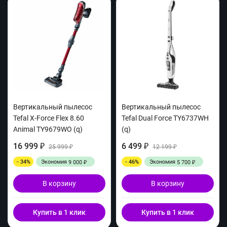
Вертикальный пылесос
Вертикальный пылесос
Tefal X-Force Flex 8.60
Tefal Dual Force TY6737WH
Animal TY9679WO (q)
(q)
16 999
6 499
₽
25 999
₽
12 199
₽
₽
- 34%
Экономия
- 46%
Экономия
9 000
5 700
₽
₽
В корзину
В корзину
Купить в 1 клик
Купить в 1 клик