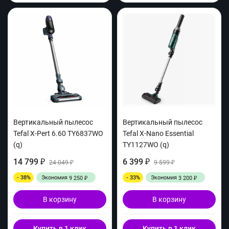
Вертикальный пылесос
Вертикальный пылесос
Tefal X-Pert 6.60 TY6837WO
Tefal X-Nano Essential
(q)
TY1127WO (q)
14 799
6 399
₽
24 049
₽
9 599
₽
₽
- 38%
Экономия
- 33%
Экономия
9 250
3 200
₽
₽
В корзину
В корзину
Купить в 1 клик
Купить в 1 клик