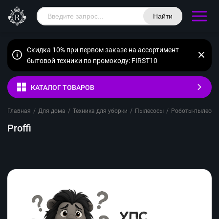
Найти
Скидка 10% при первом заказе на ассортимент
бытовой техники по промокоду: FIRST10
КАТАЛОГ ТОВАРОВ
Главная
/
Для дома
/
Техника для уборки
/
Пылесосы
/
Роботы-пылесос
Proffi