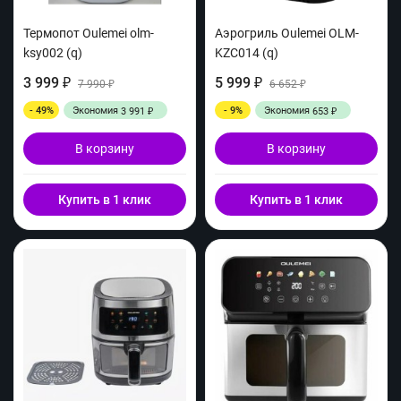
Термопот Oulemei olm-
Аэрогриль Oulemei OLM-
ksy002 (q)
KZC014 (q)
3 999
5 999
₽
7 990
₽
6 652
₽
₽
- 49%
Экономия
- 9%
Экономия
3 991
653
₽
₽
В корзину
В корзину
Купить в 1 клик
Купить в 1 клик