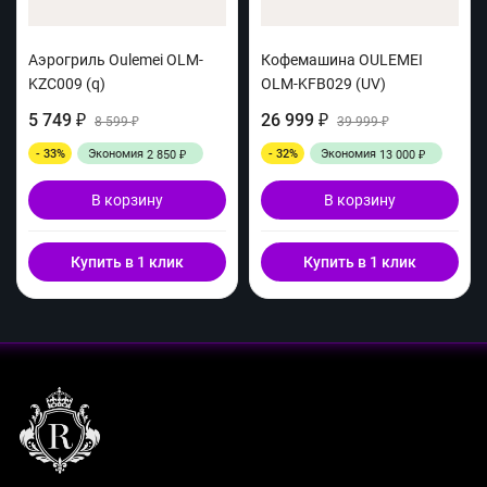
Аэрогриль Oulemei OLM-
Кофемашина OULEMEI
KZC009 (q)
OLM-KFB029 (UV)
5 749
26 999
₽
8 599
₽
39 999
₽
₽
- 33%
Экономия
- 32%
Экономия
2 850
13 000
₽
₽
В корзину
В корзину
Купить в 1 клик
Купить в 1 клик