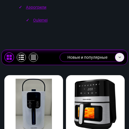
Аэрогрили
Oulemei
Новые и популярные