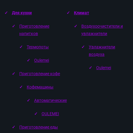
Для кухни
Климат
Приготовление
Воздухоочистители и
напитков
увлажнители
Термопоты
Увлажнители
воздуха
Оulemei
Oulemei
Приготовление кофе
Кофемашины
Автоматические
OULEMEI
Приготовление еды