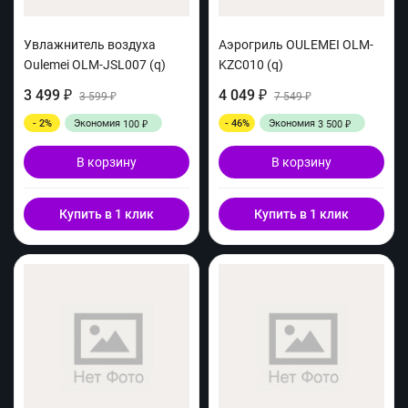
Увлажнитель воздуха
Аэрогриль OULEMEI OLM-
Oulemei OLM-JSL007 (q)
KZC010 (q)
3 499
4 049
₽
3 599
₽
7 549
₽
₽
- 2%
Экономия
- 46%
Экономия
100
3 500
₽
₽
В корзину
В корзину
Купить в 1 клик
Купить в 1 клик