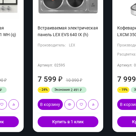
ая
Встраиваемая электрическая
Кофевар
1 WH (q)
панель LEX EVS 640 IX (h)
LXCM 350
Производитель:
LEX
Производи
Расцветка
Артикул:
02595
Артикул:
7 599
7 99
₽
90
10 090
₽
₽
- 24%
Экономия
- 19%
2 491
₽
₽
В корзину
В корзи
ик
Купить в 1 клик
К