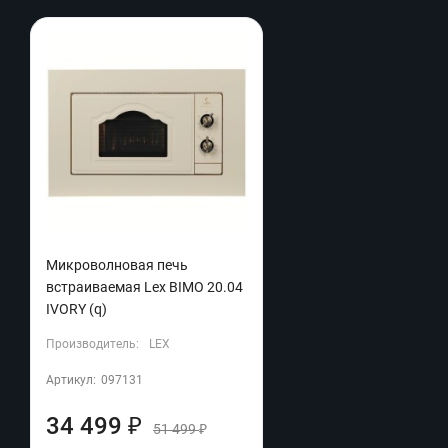
Микроволновая печь
встраиваемая Lex BIMO 20.04
IVORY (q)
Производитель:
LEX
Артикул:
097131
34 499
₽
51 499
₽