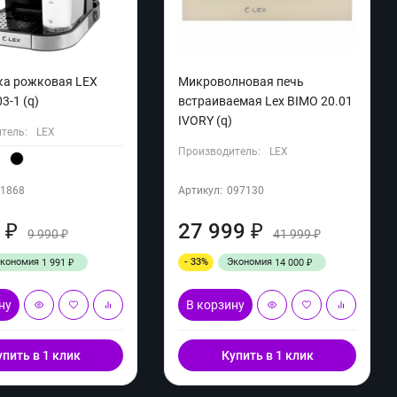
ка рожковая LEX
Микроволновая печь
3-1 (q)
встраиваемая Lex BIMO 20.01
IVORY (q)
тель:
LEX
Производитель:
LEX
:
01868
Артикул:
097130
9
27 999
₽
₽
9 990
41 999
₽
₽
Экономия
- 33%
Экономия
1 991
14 000
₽
₽
ну
В корзину
упить в 1 клик
Купить в 1 клик