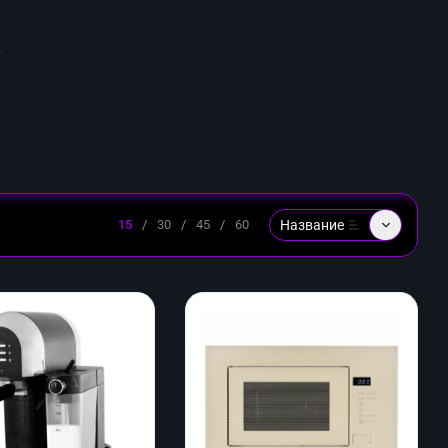
и
Название
15
/
30
/
45
/
60