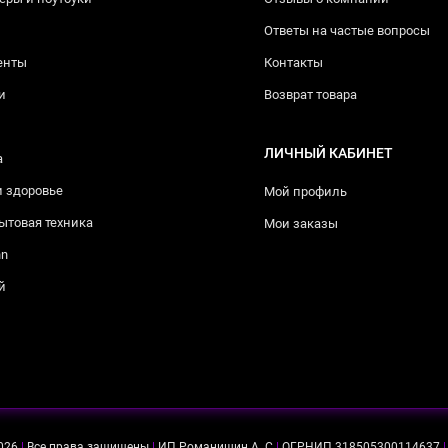
Ответы на частые вопросы
енты
Контакты
и
Возврат товара
ЛИЧНЫЙ КАБИНЕТ
а
и здоровье
Мой профиль
ытовая техника
Мои заказы
nn
й
026
|
Все права защищены
|
ИП Романишин А. С
|
ОГРНИП 318505300114637
|