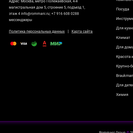
Адрес: Москва, метро Полежаевская, 4-я
магистральная дом 5, строение 5, подъезд 1,
Посуда
этаж 4 info@rommani.ru; +7 916 608 0288
Инструм
мессенджеры
Для кухн
|
Политика персональных данных
Карта сайта
Климат
Для дом
Красота 
Крупно-б
Braukma
Для дете
Химия
Rommani Group
©
2