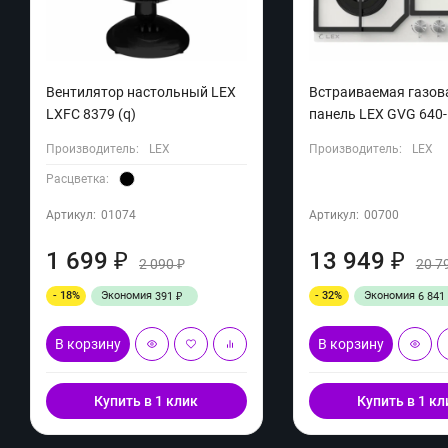
Вентилятор настольный LEX
Встраиваемая газов
LXFC 8379 (q)
панель LEX GVG 640-
Производитель:
LEX
Производитель:
LEX
Расцветка:
Артикул:
01074
Артикул:
00700
1 699
13 949
₽
₽
2 090
20 7
₽
- 18%
Экономия
- 32%
Экономия
391
6 841
₽
В корзину
В корзину
Купить в 1 клик
Купить в 1 кл