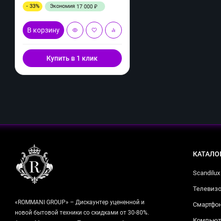
- 33%
Экономия
17 000
₽
В корзину
Купить в 1 клик
КАТАЛО
Scandilux
Телевизо
«ROMMANI GROUP» – Дискаунтер уцененной и
Смартфо
новой бытовой техники со скидками от 30-80%.
Компьюте